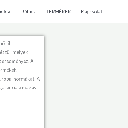
oldal
Rólunk
TERMÉKEK
Kapcsolat
l áll.
készül, melyek
et eredményez. A
ermékek.
urópai normákat. A
 garancia a magas