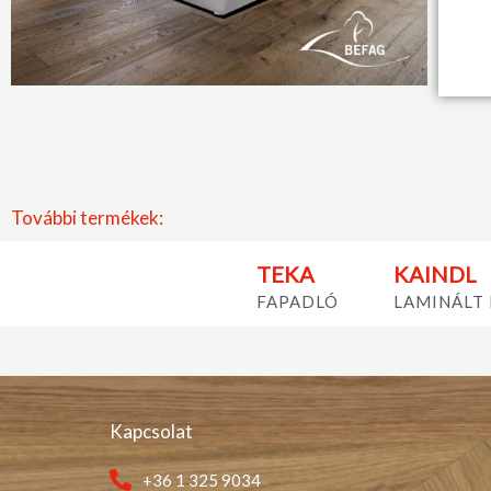
További termékek:
TEKA
KAINDL
FAPADLÓ
LAMINÁLT
Kapcsolat
+36 1 325 9034