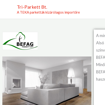
Skip
Tri-Parkett Bt.
to
A TEKA parketták kizárólagos importőre
content
A mi
Alsó 
szín
BEFA
Minő
BEFA
haszn