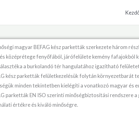
Kezdő
nőségi magyar BEFAG kész parketták szerkezete három részbő
és középrétege fenyőfából, járófelülete kemény fafajok­ból 
választéka a burkolandó tér hangulatához igazítható felület
G kész parketták felületkezelésük folytán környezetbarát t
ségük minden tekintetben kielégíti a vonatkozó magyar és e
G parketták EN ISO szerinti minőségbiztosítási rendszere a
álati értékre és kiváló minőségre.