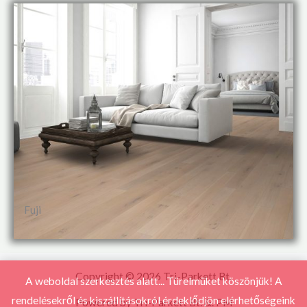
Fuji
Copyright © 2026 Tri-Parkett Bt.
A weboldal szerkesztés alatt... Türelmüket köszönjük! A
rendelésekről és kiszállításokról érdeklődjön elérhetőségeink
Powered by Tri-Parkett Bt. &. PM