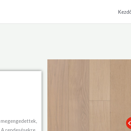
Kezdő
n megengedettek,
. A repdesésekre,