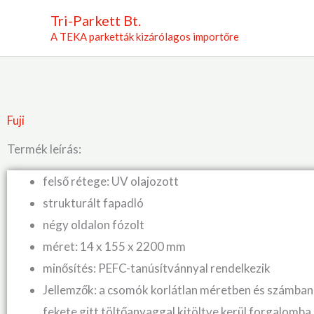
Skip
Tri-Parkett Bt.
to
A TEKA parketták kizárólagos importőre
content
Fuji
Termék leírás:
felső rétege: UV olajozott
strukturált fapadló
négy oldalon fózolt
méret: 14 x 155 x 2200 mm
minősítés: PEFC-tanúsítvánnyal rendelkezik
Jellemzők: a csomók korlátlan méretben és számba
fekete gitt töltőanyaggal kitöltve kerül forgalomba