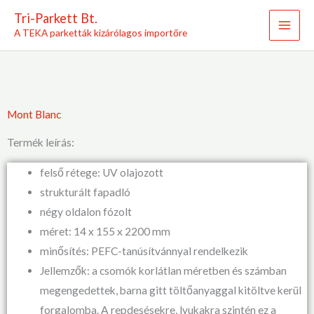
Skip
Tri-Parkett Bt.
to
A TEKA parketták kizárólagos importőre
content
Mont Blanc
Termék leírás:
felső rétege: UV olajozott
strukturált fapadló
négy oldalon fózolt
méret: 14 x 155 x 2200 mm
minősítés: PEFC-tanúsítvánnyal rendelkezik
Jellemzők: a csomók korlátlan méretben és számban
megengedettek, barna gitt töltőanyaggal kitöltve kerül
forgalomba. A repdesésekre, lyukakra szintén ez a